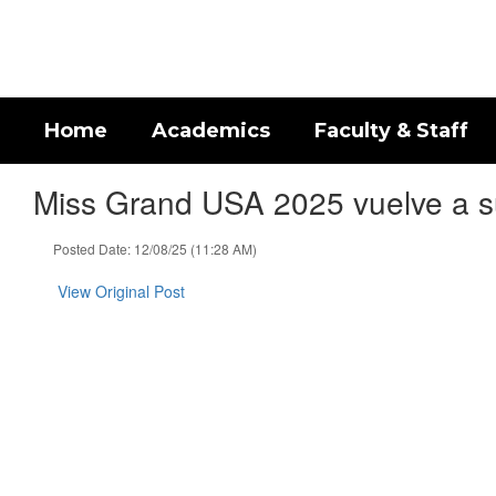
Skip
to
main
content
Home
Academics
Faculty & Staff
Miss Grand USA 2025 vuelve a su
Posted Date: 12/08/25 (11:28 AM)
View Original Post