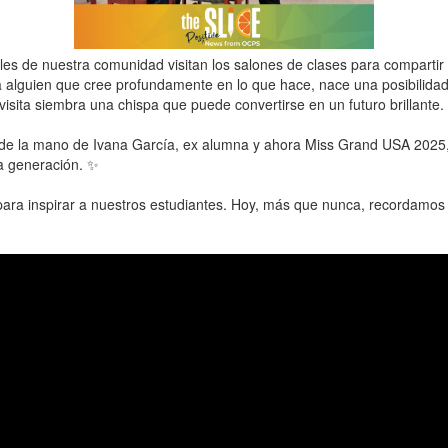
es de nuestra comunidad visitan los salones de clases para compartir 
 alguien que cree profundamente en lo que hace, nace una posibilida
isita siembra una chispa que puede convertirse en un futuro brillante.
 de la mano de Ivana García, ex alumna y ahora Miss Grand USA 2025, q
va generación. ✨
 para inspirar a nuestros estudiantes. Hoy, más que nunca, recordamo