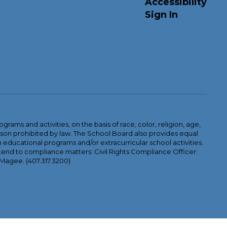
Accessibility
Sign In
ams and activities, on the basis of race, color, religion, age,
 reason prohibited by law. The School Board also provides equal
 educational programs and/or extracurricular school activities.
tend to compliance matters: Civil Rights Compliance Officer:
-Magee. (407.317.3200)