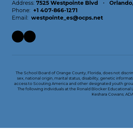
Address:
7525 Westpointe Blvd
Orlando,
Phone:
+1 407-866-1271
Email:
westpointe_es@ocps.net
The School Board of Orange County, Florida, does not discrimin
sex, national origin, marital status, disability, genetic info
access to Scouting America and other designated youth groups. 
The following individuals at the Ronald Blocker Educational
Keshara Cowans; ADA C